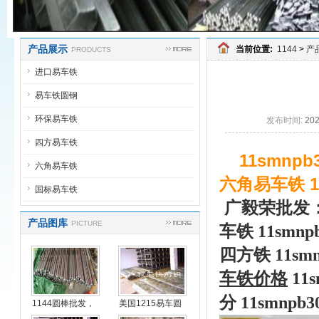
产品展示
当前位置:
1144
>
产
PRODUCTS
进口易车铁
易车铁圆钢
环保易车铁
发布时间:
20
四方易车铁
11smnpb
六角易车铁
六角易车铁 1
国标易车铁
广毅荣批发
产品图库
PICTURE
车铁
11smnp
四方铁 11
sm
车铁价格
11
s
分 11
smnpb
3
1144圆棒批发，
美国1215易车圆
进
钢