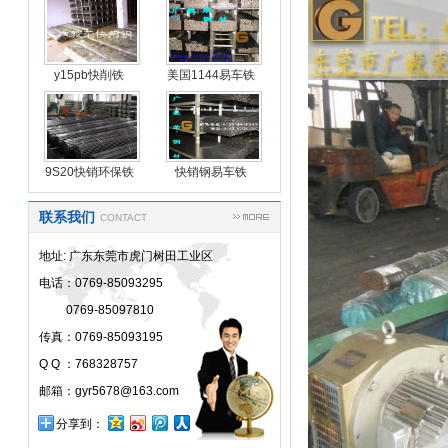
y15pb快削铁
美国1144易车铁
y15p
9S20快销环保铁
快销钢易车铁
联系我们
CONTACT
地址: 广东东莞市虎门树田工业区
电话：0769-85093295
0769-85097810
传真：0769-85093195
Q Q ：768328757
邮箱：gyr5678@163.com
分享到：