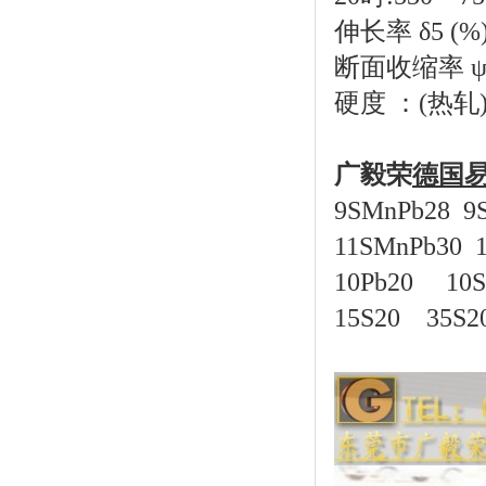
伸长率
δ5 (
断面收缩率
ψ
硬度 ：(热轧)≤
广毅荣
德国
9SMnPb28 9
11SMnPb30 
10Pb20 10
15S20 35S20