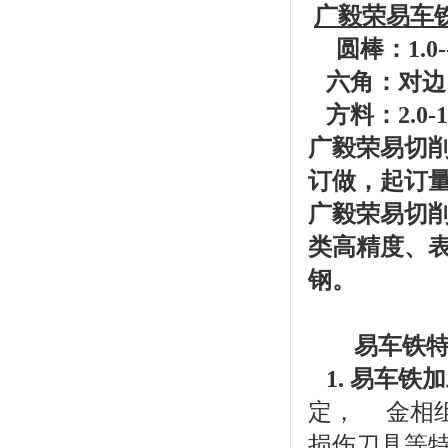
广毅荣易车
圆棒：1.0--
六角：对边 4
方料：2.0-1
广毅荣易切
订做，起订量1
广毅荣易切
类高精度、
钢。
易车铁特
1. 易车铁
定， 金相
损伤刀具等