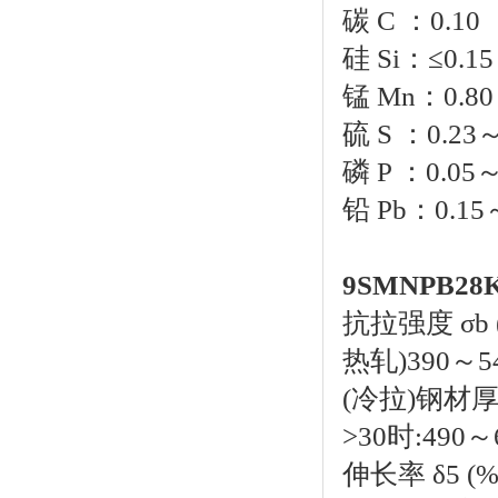
碳 C ：0.10
硅 Si：≤0.15
锰 Mn：0.80
硫 S ：0.23～
磷 P ：0.05～
铅 Pb：0.15
9SMNPB2
抗拉强度 σb 
热轧)390～54
(冷拉)钢材厚度
>30时:490～
伸长率 δ5 (%