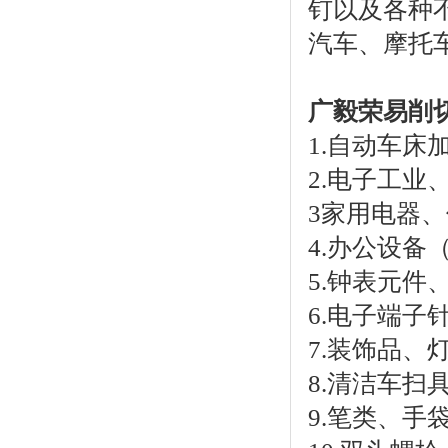
钉以及各种
汽车、摩托
广毅荣易削
1.自动车床
2.电子工
3家用电器
4.办公设
5.钟表元件
6.电子端子
7.装饰品
8.清洁车扫
9.笔类、手