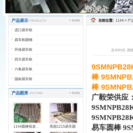
产品展示
当前位置:
1144
>
产
PRODUCTS
进口易车铁
易车铁圆钢
环保易车铁
发布时间:
20
四方易车铁
9SMNPB2
六角易车铁
棒 9SMNP
国标易车铁
棒 9SMNP
产品图库
PICTURE
广毅荣供应
9SMNPB28
9SMNPB28
易车圆棒 9S
1144圆棒批发，
美国1215易车圆
进
钢