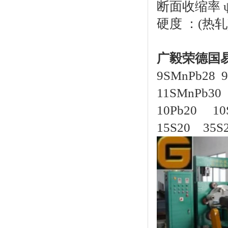
断面收缩率 ψ 
硬度 ：(热轧)
广毅荣
德国
9SMnPb28 
11SMnPb30 
10Pb20 10
15S20 35S2