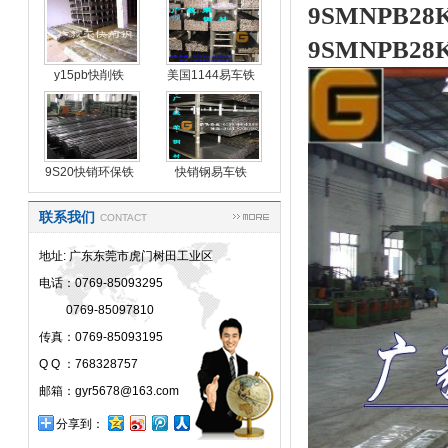
9SMNPB2
9SMNPB28
y15pb快削铁
美国1144易车铁
y15p
9S20快销环保铁
快销钢易车铁
联系我们
CONTACT
地址: 广东东莞市虎门树田工业区
电话：0769-85093295
0769-85097810
传真：0769-85093195
Q Q ：768328757
邮箱：gyr5678@163.com
分享到：