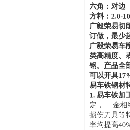
六角：对边 4
方料：2.0-1
广毅荣易切
订做，最少起订
广毅荣易车
类高精度、
钢。
产品
全
可以开具17
易车铁钢材
1. 易车铁
定， 金相
损伤刀具等
率均提高40