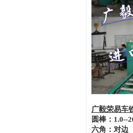
广毅荣易车
圆棒：1.0--2
六角：对边 4