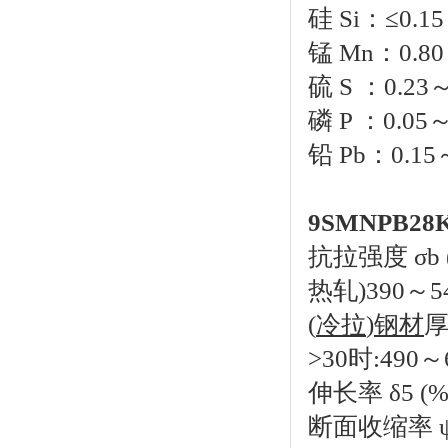
硅 Si：≤0.15
锰 Mn：0.80
硫 S ：0.23～
磷 P ：0.05～
铅 Pb：0.15
9SMNPB2
抗拉强度 σb 
热轧)390～54
(
冷拉
)
钢材
厚
>30时:490～
伸长率 δ5 (%
断面收缩率 ψ 