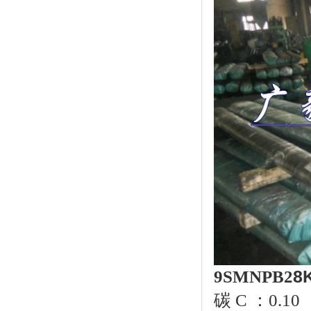
9SMNPB2
8
碳 C ：0.10