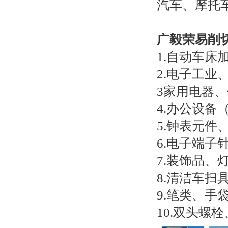
汽车、摩托
广毅荣易削
1.自动车床
2.电子工
3家用电器
4.办公设
5.钟表元件
6.电子端子
7.装饰品
8.清洁车扫
9.笔类、手
10.双头螺