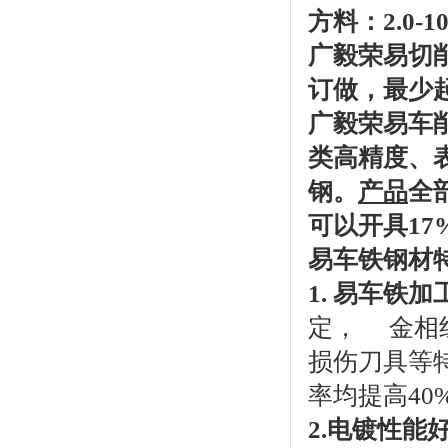
方料：2.0-1
广毅荣易切
订做，最少起订
广毅荣易车
类高精度、
钢。
产品
全
可以开具17
易车铁钢材
1. 易车铁
定， 金相
损伤刀具等
率均提高40
2.电镀性能