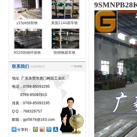
9SMNPB28
y15pb快削铁
美国1144易车铁
y15p
9S20快销环保铁
快销钢易车铁
联系我们
CONTACT
地址: 广东东莞市虎门树田工业区
电话：0769-85093295
0769-85097810
传真：0769-85093195
Q Q ：768328757
邮箱：gyr5678@163.com
分享到：