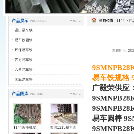
产品展示
当前位置:
1144
>
产
PRODUCTS
进口易车铁
易车铁圆钢
环保易车铁
发布时间:
20
四方易车铁
9SMNPB2
六角易车铁
易车铁规格 9
国标易车铁
广毅荣供应
产品图库
PICTURE
9SMNPB28
9SMNPB28
易车圆棒 9S
9SMNPB28
1144圆棒批发，
美国1215易车圆
进
钢