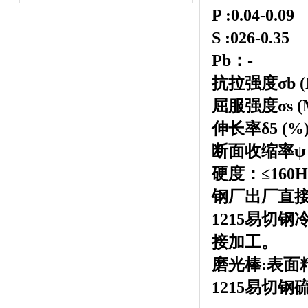
P :0.04-0.09
S :026-0.35
Pb：-
抗拉强度σb (
屈服强度σs (
伸长率δ5 (%
断面收缩率ψ (
硬度：≤160H
钢厂出厂直
1215易切钢
接加工。
磨光棒:表面精
1215易切