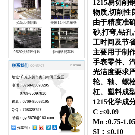
1215易切
物质,切削性
由于精度准确
y15pb快削铁
美国1144易车铁
y15p
砂,打弯,钻
工时间及节
主要用于制
9S20快销环保铁
快销钢易车铁
手表零件、
联系我们
CONTACT
光洁度要求
地址: 广东东莞市虎门树田工业区
轮、轴、螺
电话：0769-85093295
杠、塑料成
0769-85097810
1215
化学成
传真：0769-85093195
Q Q ：768328757
C :≤0.09
邮箱：gyr5678@163.com
Mn :0.75-1.0
分享到：
SI：≤0.10