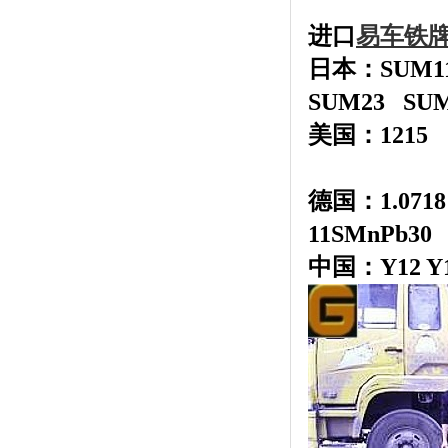
进口
易车铁
日本：SUM1
SUM23
SU
美国：
1215
德国：
1.071
11SMnPb
中国：Y12 Y1