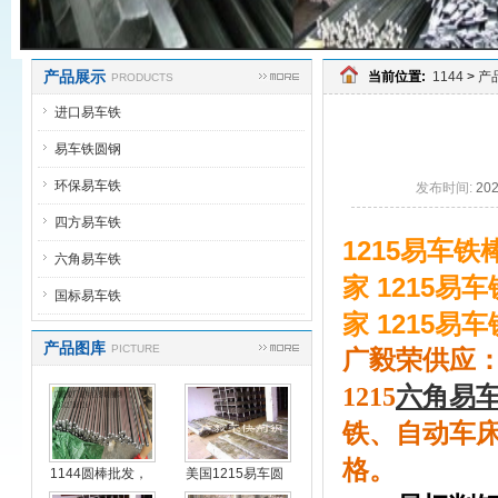
产品展示
当前位置:
1144
>
产
PRODUCTS
进口易车铁
易车铁圆钢
环保易车铁
发布时间:
20
四方易车铁
1215易车铁
六角易车铁
家 1215易
国标易车铁
家 1215易
产品图库
PICTURE
广毅荣供应：
1215
六角易
铁、自动车
格。
1144圆棒批发，
美国1215易车圆
进
钢