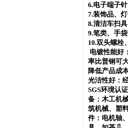
6.
电子端子针
7.
装饰品、
灯
8.
清洁车扫具
9.
笔类、手袋
10.
双头螺栓
电镀性能好
率比普钢可
降低产品成
光洁性好：
SGS环境认
备：木工机
筑机械、塑
件：
电机轴
具
，如茶几