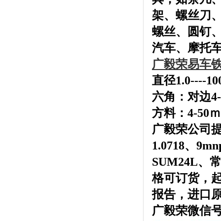
架、螺丝刀
螺丝、
圆钉
汽车、摩托
广毅荣易车
直径1.0----1
六角：对边4-
方料：4-50
广毅荣公司
1.0718、9m
SUM24L、
格可订货，起订
报告
，进口
广毅荣微信号：13