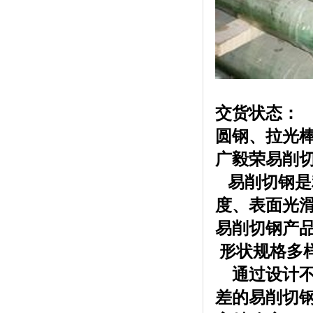
交货状态：
圆钢、拉光
广
毅荣
易削
易削切钢是
度、表面光
易削切钢产
形状规格多
通过设计不
差的易削切钢