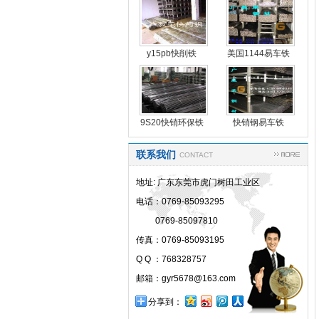
y15pb快削铁
美国1144易车铁
y15p
9S20快销环保铁
快销钢易车铁
联系我们
CONTACT
地址: 广东东莞市虎门树田工业区
电话：0769-85093295
0769-85097810
传真：0769-85093195
Q Q ：768328757
邮箱：gyr5678@163.com
分享到：