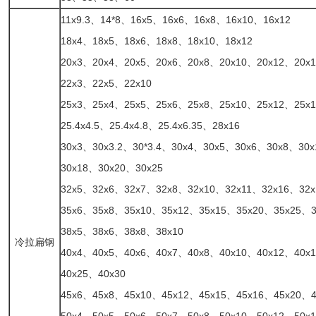
11x9.3、14*8、16x5、16x6、16x8、16x10、16x12
18x4、18x5、18x6、18x8、18x10、18x12
20x3、20x4、20x5、20x6、20x8、20x10、20x12、20x
22x3、22x5、22x10
25x3、25x4、25x5、25x6、25x8、25x10、25x12、25x1
25.4x4.5、25.4x4.8、25.4x6.35、28x16
30x3、30x3.2、30*3.4、30x4、30x5、30x6、30x8、30
30x18、30x20、30x25
32x5、32x6、32x7、32x8、32x10、32x11、32x16、32x
35x6、35x8、35x10、35x12、35x15、35x20、35x25、3
38x5、38x6、38x8、38x10
冷拉扁钢
40x4、40x5、40x6、40x7、40x8、40x10、40x12、40x
40x25、40x30
45x6、45x8、45x10、45x12、45x15、45x16、45x20、4