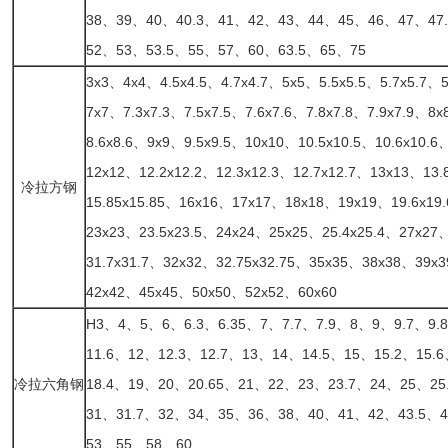
38、39、40、40.3、41、42、43、44、45、46、47、47.
52、53、53.5、55、57、60、63.5、65、75
3x3、4x4、4.5x4.5、4.7x4.7、5x5、5.5x5.5、5.7x5.7、5
7x7、7.3x7.3、7.5x7.5、7.6x7.6、7.8x7.8、7.9x7.9、8x
8.6x8.6、9x9、9.5x9.5、10x10、10.5x10.5、10.6x10.6
12x12、12.2x12.2、12.3x12.3、12.7x12.7、13x13、13
冷拉方钢
15.85x15.85、16x16、17x17、18x18、19x19、19.6x1
23x23、23.5x23.5、24x24、25x25、25.4x25.4、27x27
31.7x31.7、32x32、32.75x32.75、35x35、38x38、39x
42x42、45x45、50x50、52x52、60x60
H3、4、5、6、6.3、6.35、7、7.7、7.9、8、9、9.7、9.
11.6、12、12.3、12.7、13、14、14.5、15、15.2、15.
冷拉六角钢
18.4、19、20、20.65、21、22、23、23.7、24、25、2
31、31.7、32、34、35、36、38、40、41、42、43.5、
53、55、58、60