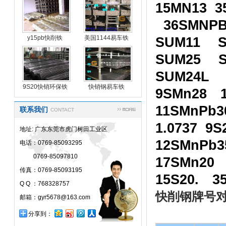
15MN13 3
36SMNPB
y15pb快削铁
美国1144易车铁
SUM11 
y15p
SUM25 
SUM24L
9S20快销环保铁
快销钢易车铁
9SMn28 1
11SMnPb
联系我们
CONTACT
1.0737 
地址: 广东东莞市虎门树田工业区
12SMnPb
电话：0769-85093295
0769-85097810
17SMn20
传真：0769-85093195
15S20. 3
Q Q ：768328757
快削钢牌号
邮箱：gyr5678@163.com
分享到：