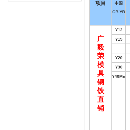
项目
中国
GB,YB
Y12
广
Y15
毅
荣
Y20
模
Y30
具
Y40Mn
钢
铁
直
销