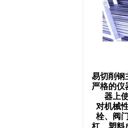
易切削钢
严格的仪
器上
对机械
栓、阀
杠、塑料