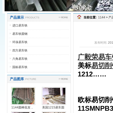
产品展示
当前位置:
1144
>
产
PRODUCTS
进口易车铁
易车铁圆钢
环保易车铁
发布时间:
20
四方易车铁
广毅荣易车
六角易车铁
美标
易切削
国标易车铁
1212……
产品图库
PICTURE
国产易切削钢：Y1
Y100PB Y1
欧标易切削钢：
11SMNPB3
1144圆棒批发，
美国1215易车圆
进
钢